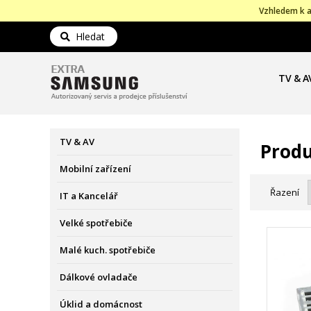
Vzhledem k a
Hledat
TV & A
TV & AV
Prod
Mobilní zařízení
Řazení
IT a Kancelář
Velké spotřebiče
Malé kuch. spotřebiče
Dálkové ovladače
Úklid a domácnost