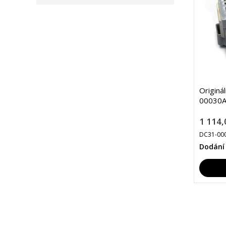
Originá
00030A
1 114,
DC31-00
Dodání