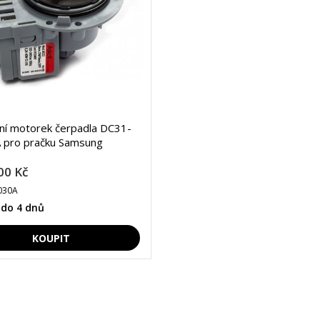
lní motorek čerpadla DC31-
 pro pračku Samsung
00 Kč
030A
 do 4 dnů