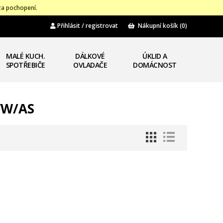
za pochopení.
Přihlásit / registrovat
Nákupní košík
(0)
MALÉ KUCH.
DÁLKOVÉ
ÚKLID A
SPOTŘEBIČE
OVLADAČE
DOMÁCNOST
WW/AS