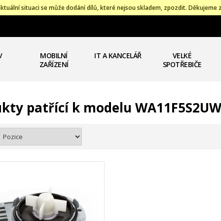
ktuální situaci se může dodání dílů, které nejsou skladem, zpozdit. Děkujeme 
V
MOBILNÍ
IT A KANCELÁŘ
VELKÉ
ZAŘÍZENÍ
SPOTŘEBIČE
ukty patřící k modelu WA11F5S2U