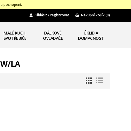
za pochopení.
Přihlásit / registrovat
Nákupní košík
(0)
MALÉ KUCH.
DÁLKOVÉ
ÚKLID A
SPOTŘEBIČE
OVLADAČE
DOMÁCNOST
WW/LA