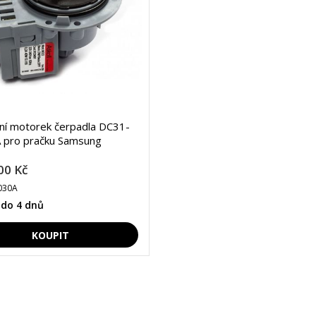
lní motorek čerpadla DC31-
 pro pračku Samsung
00 Kč
030A
 do 4 dnů