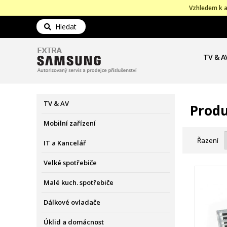
Vzhledem k a
Hledat
TV & A
TV & AV
Prod
Mobilní zařízení
Řazení
IT a Kancelář
Velké spotřebiče
Malé kuch. spotřebiče
Dálkové ovladače
Úklid a domácnost