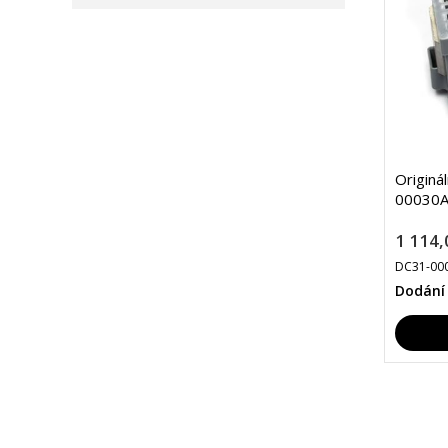
Originá
00030A
1 114,
DC31-00
Dodání