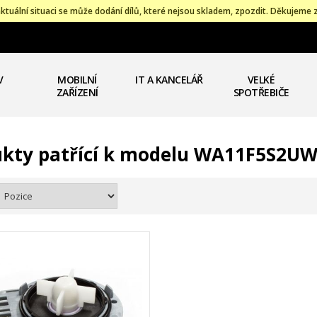
ktuální situaci se může dodání dílů, které nejsou skladem, zpozdit. Děkujeme 
V
MOBILNÍ
IT A KANCELÁŘ
VELKÉ
ZAŘÍZENÍ
SPOTŘEBIČE
ukty patřící k modelu WA11F5S2U