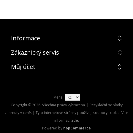
Informace
Zákaznický servis
Můj účet
Měna
Copyright © 2026. Všechna práva vyhrazena. | Recyklační poplatky
zahrnuty v ceně. | Tyto internetové stránky používají soubory cookie. Více
informací
zde
.
Powered by
nopCommerce