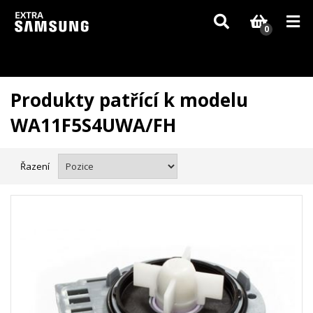
Vzhledem k aktuální situaci se může dodání dílů, které nejsou skladem,
zpozdit. Děkujeme za pochopení.
0
Produkty patřící k modelu
WA11F5S4UWA/FH
Řazení