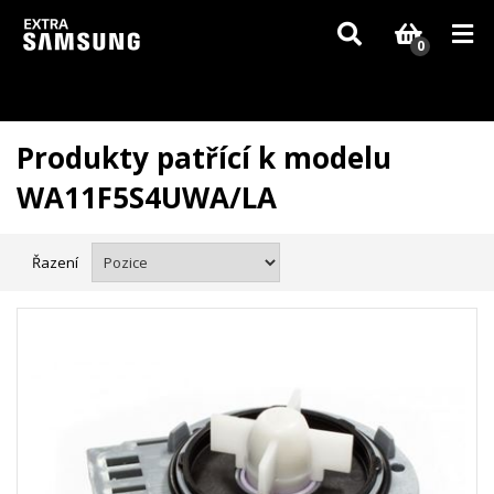
Vzhledem k aktuální situaci se může dodání dílů, které nejsou skladem,
zpozdit. Děkujeme za pochopení.
0
Produkty patřící k modelu
WA11F5S4UWA/LA
Řazení