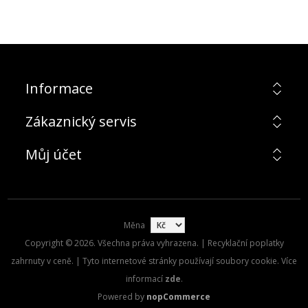
Informace
Zákaznický servis
Můj účet
Měna
Copyright © 2026. Všechna práva vyhrazena. | Recyklační poplatky
zahrnuty v ceně. | Tyto internetové stránky používají soubory cookie. Více
informací
zde
.
Powered by
nopCommerce