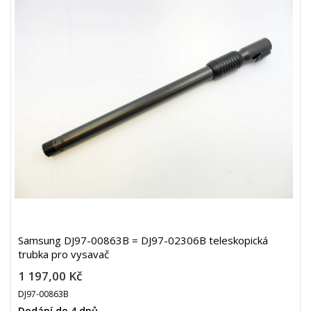
Samsung DJ97-00863B = DJ97-02306B teleskopická
trubka pro vysavač
1 197,00 Kč
DJ97-00863B
Dodání do 4 dnů