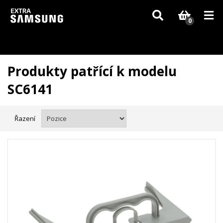
Vzhledem k aktuální situaci se může dodání dílů, které nejsou skladem,
zpozdit. Děkujeme za pochopení.
0
Produkty patřící k modelu
SC6141
Řazení