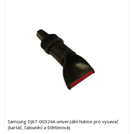
Samsung DJ67-00324A univerzální hubice pro vysavač
(kartáč, čalouněcí a štěrbinová)