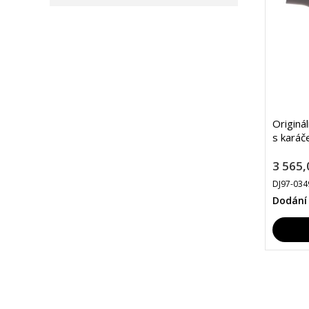
Originá
s kará
3 565,
DJ97-034
Dodání