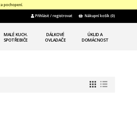
za pochopení.
Přihlásit / registrovat
Nákupní košík
(0)
MALÉ KUCH.
DÁLKOVÉ
ÚKLID A
SPOTŘEBIČE
OVLADAČE
DOMÁCNOST