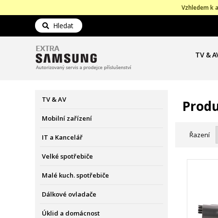
Vzhledem k a
Hledat
TV & A
TV & AV
Produ
Mobilní zařízení
Řazení
IT a Kancelář
Velké spotřebiče
Malé kuch. spotřebiče
Dálkové ovladače
Úklid a domácnost