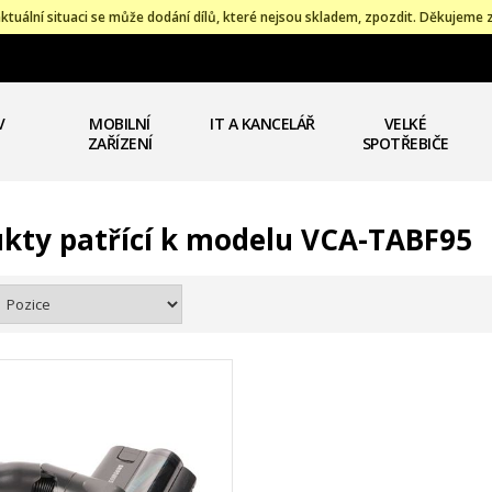
ktuální situaci se může dodání dílů, které nejsou skladem, zpozdit. Děkujeme 
V
MOBILNÍ
IT A KANCELÁŘ
VELKÉ
ZAŘÍZENÍ
SPOTŘEBIČE
kty patřící k modelu VCA-TABF95