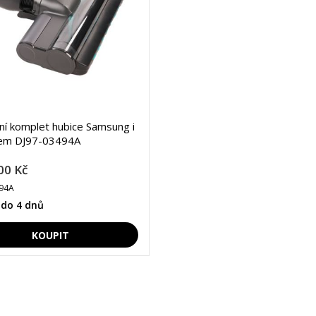
lní komplet hubice Samsung i
čem DJ97-03494A
00 Kč
94A
 do 4 dnů