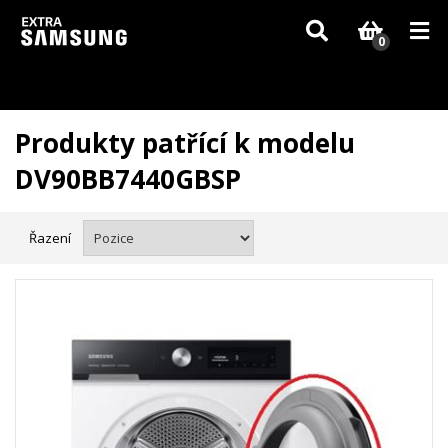
Vzhledem k aktuální situaci se může dodání dílů, které nejsou skladem,
zpozdit. Děkujeme za pochopení.
0
Produkty patřící k modelu
DV90BB7440GBSP
Řazení