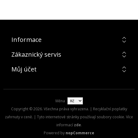
Informace
Zákaznický servis
Můj účet
Měna
Copyright © 2026. Všechna práva vyhrazena. | Recyklační poplatky
zahrnuty v ceně. | Tyto internetové stránky používají soubory cookie. Více
informací
zde
.
Powered by
nopCommerce