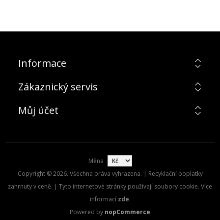
Informace
Zákaznický servis
Můj účet
Měna
Copyright © 2026. Všechna práva vyhrazena. | Recyklační poplatky
zahrnuty v ceně. | Tyto internetové stránky používají soubory cookie. Více
informací
zde
.
Powered by
nopCommerce