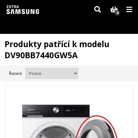
Vzhledem k aktuální situaci se může dodání dílů, které nejsou skladem,
zpozdit. Děkujeme za pochopení.
0
Produkty patřící k modelu
DV90BB7440GW5A
Řazení