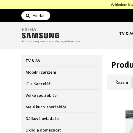
Vzhledem k a
Hledat
TV & A
TV & AV
Produ
Mobilní zařízení
Řazení
IT a Kancelář
Velké spotřebiče
Malé kuch. spotřebiče
Dálkové ovladače
Úklid a domácnost