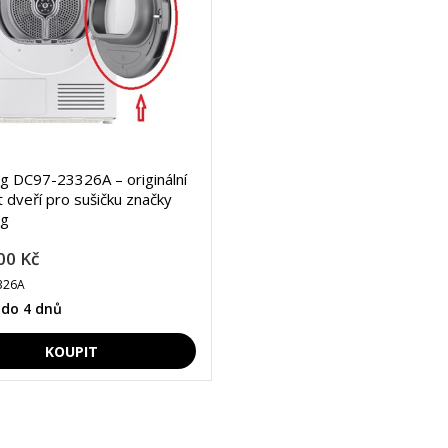
 DC97-23326A – originální
 dveří pro sušičku značky
g
00 Kč
326A
 do 4 dnů