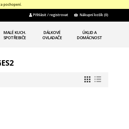
za pochopení.
Přihlásit / registrovat
Nákupní košík
(0)
MALÉ KUCH.
DÁLKOVÉ
ÚKLID A
SPOTŘEBIČE
OVLADAČE
DOMÁCNOST
GES2