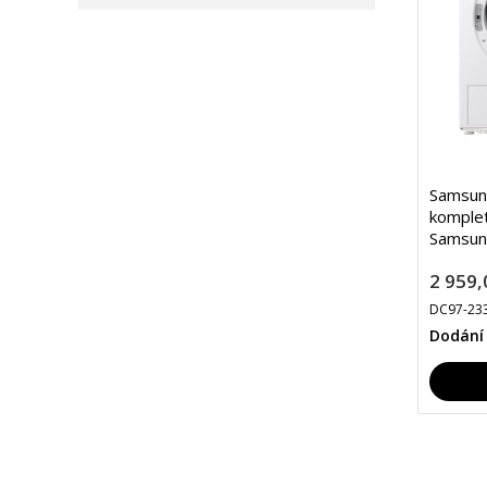
Samsung
komplet
Samsun
2 959,
DC97-23
Dodání