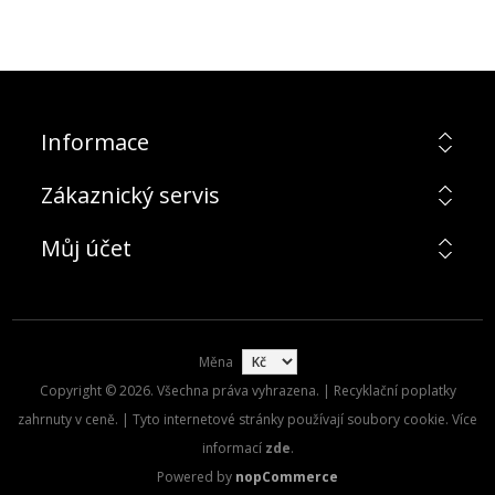
Informace
Zákaznický servis
Můj účet
Měna
Copyright © 2026. Všechna práva vyhrazena. | Recyklační poplatky
zahrnuty v ceně. | Tyto internetové stránky používají soubory cookie. Více
informací
zde
.
Powered by
nopCommerce