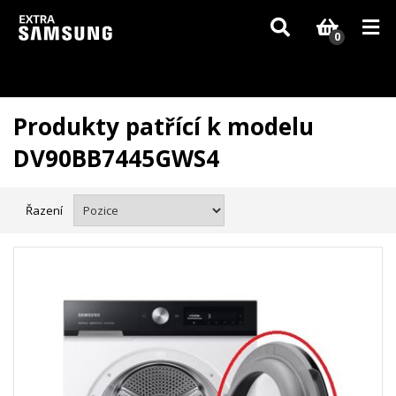
Vzhledem k aktuální situaci se může dodání dílů, které nejsou skladem,
zpozdit. Děkujeme za pochopení.
0
Produkty patřící k modelu
DV90BB7445GWS4
Řazení