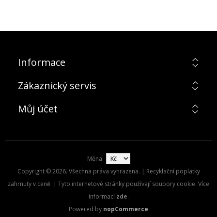
Informace
Zákaznický servis
Můj účet
Měna
Copyright © 2026. Všechna práva vyhrazena. | Recyklační poplatky
zahrnuty v ceně. | Tyto internetové stránky používají soubory cookie. Více
informací
zde
.
Powered by
nopCommerce