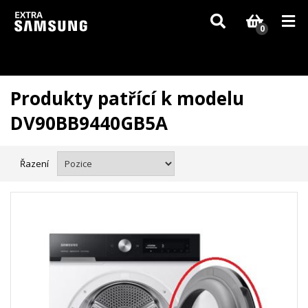
Vzhledem k aktuální situaci se může dodání dílů, které nejsou skladem,
zpozdit. Děkujeme za pochopení.
0
Produkty patřící k modelu
DV90BB9440GB5A
Řazení