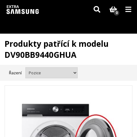
Vzhledem k aktuální situaci se může dodání dílů, které nejsou skladem,
zpozdit. Děkujeme za pochopení.
0
Produkty patřící k modelu
DV90BB9440GHUA
Řazení