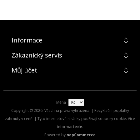
Informace
Zákaznický servis
Můj účet
Měna
Copyright © 2026. Všechna práva vyhrazena. | Recyklační poplatky
zahrnuty v ceně. | Tyto internetové stránky používají soubory cookie. Více
informací
zde
.
Powered by
nopCommerce