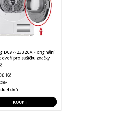
 DC97-23326A – originální
 dveří pro sušičku značky
g
00 Kč
326A
 do 4 dnů