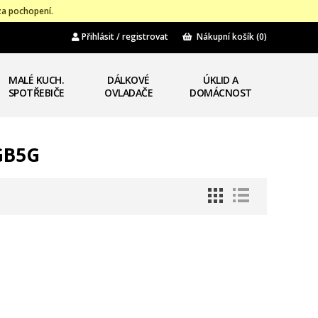
za pochopení.
Přihlásit / registrovat
Nákupní košík
(0)
MALÉ KUCH.
DÁLKOVÉ
ÚKLID A
SPOTŘEBIČE
OVLADAČE
DOMÁCNOST
GB5G