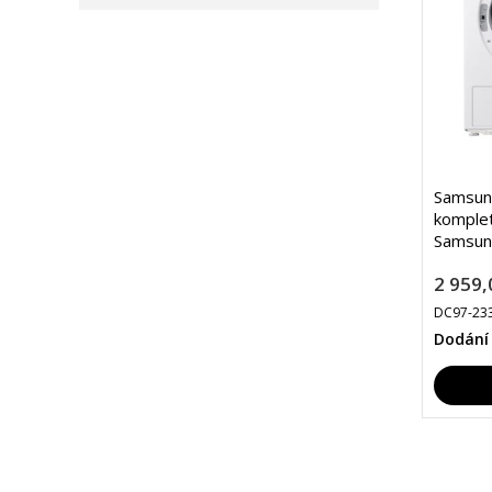
Samsung
komplet
Samsun
2 959,
DC97-23
Dodání