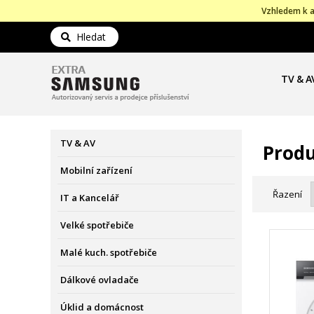
Vzhledem k a
Hledat
TV & A
TV & AV
Produ
Mobilní zařízení
Řazení
IT a Kancelář
Velké spotřebiče
Malé kuch. spotřebiče
Dálkové ovladače
Úklid a domácnost