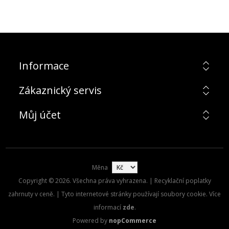
Informace
Zákaznický servis
Můj účet
Měna
Copyright © 2026. Všechna práva vyhrazena. | Recyklační poplatky
zahrnuty v ceně. | Tyto internetové stránky používají soubory cookie. Více
informací
zde
.
Powered by
nopCommerce