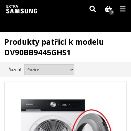
Vzhledem k aktuální situaci se může dodání dílů, které nejsou skladem,
zpozdit. Děkujeme za pochopení.
0
Produkty patřící k modelu
DV90BB9445GHS1
Řazení