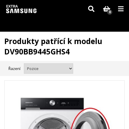
Vzhledem k aktuální situaci se může dodání dílů, které nejsou skladem,
zpozdit. Děkujeme za pochopení.
0
Produkty patřící k modelu
DV90BB9445GHS4
Řazení