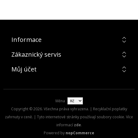
Informace
Zákaznický servis
Můj účet
Měna
Copyright © 2026. Všechna práva vyhrazena. | Recyklační poplatky
zahrnuty v ceně. | Tyto internetové stránky používají soubory cookie. Více
informací
zde
.
Powered by
nopCommerce