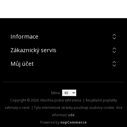
Informace
Zákaznický servis
Můj účet
Měna
Copyright © 2026. Všechna práva vyhrazena. | Recyklační poplatky
zahrnuty v ceně. | Tyto internetové stránky používají soubory cookie. Více
informací
zde
.
Powered by
nopCommerce