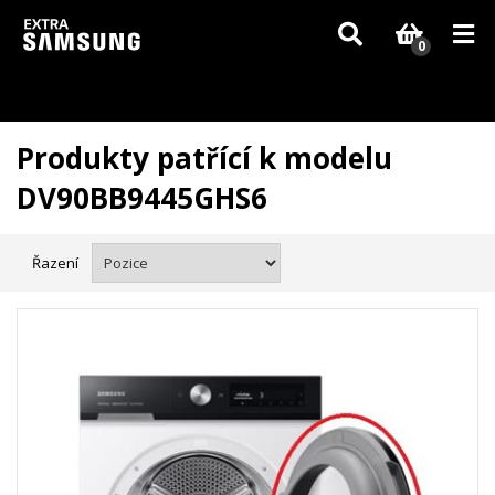
Vzhledem k aktuální situaci se může dodání dílů, které nejsou skladem,
zpozdit. Děkujeme za pochopení.
0
Produkty patřící k modelu
DV90BB9445GHS6
Řazení