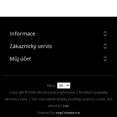
Informace
Zákaznický servis
Můj účet
Měna
Copyright © 2026. Všechna práva vyhrazena. | Recyklační poplatky
zahrnuty v ceně. | Tyto internetové stránky používají soubory cookie. Více
informací
zde
.
Powered by
nopCommerce