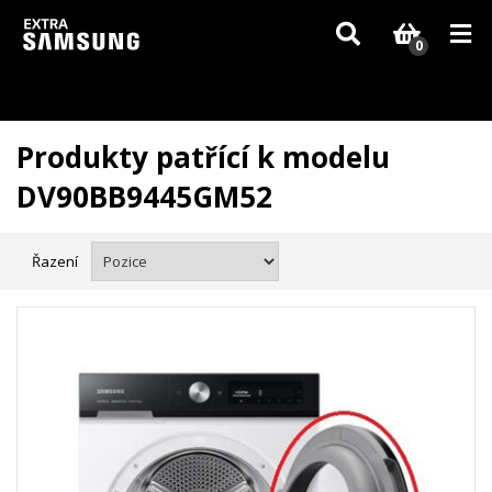
Vzhledem k aktuální situaci se může dodání dílů, které nejsou skladem,
zpozdit. Děkujeme za pochopení.
0
Produkty patřící k modelu
DV90BB9445GM52
Řazení