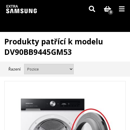
Vzhledem k aktuální situaci se může dodání dílů, které nejsou skladem,
zpozdit. Děkujeme za pochopení.
0
Produkty patřící k modelu
DV90BB9445GM53
Řazení