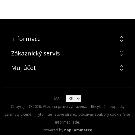
Informace
Zákaznický servis
Můj účet
Měna
Copyright © 2026. Všechna práva vyhrazena. | Recyklační poplatky
zahrnuty v ceně. | Tyto internetové stránky používají soubory cookie. Více
informací
zde
.
Powered by
nopCommerce