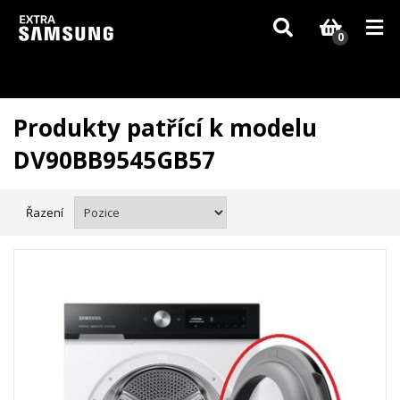
Vzhledem k aktuální situaci se může dodání dílů, které nejsou skladem,
zpozdit. Děkujeme za pochopení.
0
Produkty patřící k modelu
DV90BB9545GB57
Řazení