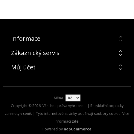
Informace
Zákaznický servis
Můj účet
Měna
Copyright © 2026. Všechna práva vyhrazena. | Recyklační poplatky
zahrnuty v ceně. | Tyto internetové stránky používají soubory cookie. Více
informací
zde
.
Powered by
nopCommerce