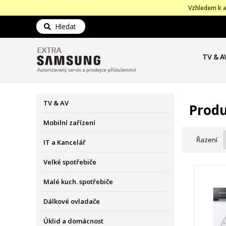
Vzhledem k a
Hledat
TV & A
TV & AV
Produ
Mobilní zařízení
Řazení
IT a Kancelář
Velké spotřebiče
Malé kuch. spotřebiče
Dálkové ovladače
Úklid a domácnost