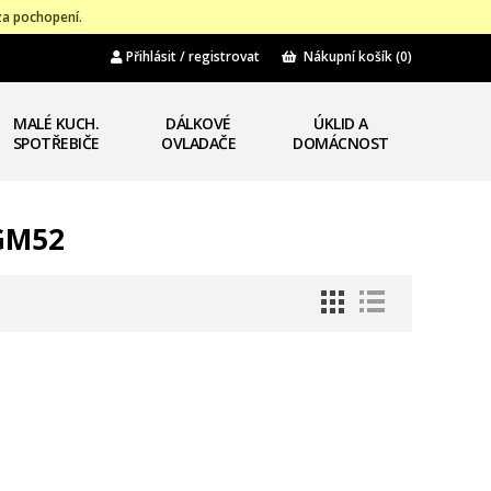
za pochopení.
Přihlásit / registrovat
Nákupní košík
(0)
MALÉ KUCH.
DÁLKOVÉ
ÚKLID A
SPOTŘEBIČE
OVLADAČE
DOMÁCNOST
5GM52