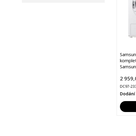
Samsung
komplet
Samsun
2 959,
DC97-23
Dodání