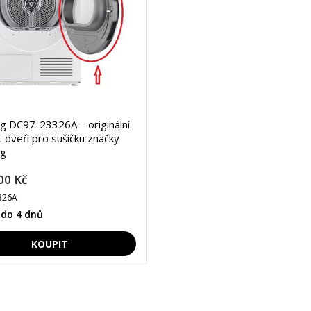
 DC97-23326A – originální
 dveří pro sušičku značky
g
00 Kč
326A
 do 4 dnů