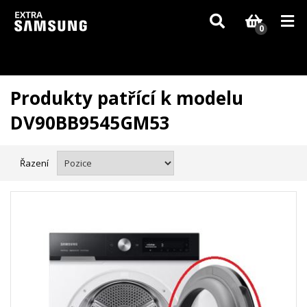
Vzhledem k aktuální situaci se může dodání dílů, které nejsou skladem,
zpozdit. Děkujeme za pochopení.
0
Produkty patřící k modelu
DV90BB9545GM53
Řazení