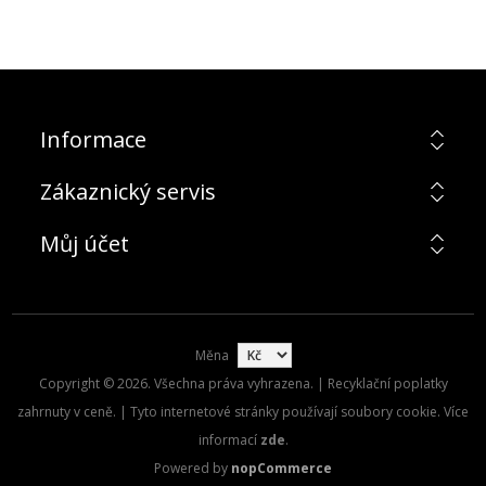
Informace
Zákaznický servis
Můj účet
Měna
Copyright © 2026. Všechna práva vyhrazena. | Recyklační poplatky
zahrnuty v ceně. | Tyto internetové stránky používají soubory cookie. Více
informací
zde
.
Powered by
nopCommerce