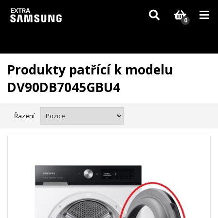
Vzhledem k aktuální situaci se může dodání dílů, které nejsou skladem,
zpozdit. Děkujeme za pochopení.
0
Produkty patřící k modelu
DV90DB7045GBU4
Řazení