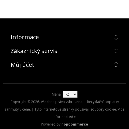
Informace
Zákaznický servis
Můj účet
Měna
Copyright © 2026. Všechna práva vyhrazena. | Recyklační poplatky
zahrnuty v ceně. | Tyto internetové stránky používají soubory cookie. Více
informací
zde
.
Powered by
nopCommerce