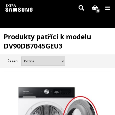
Vzhledem k aktuální situaci se může dodání dílů, které nejsou skladem,
zpozdit. Děkujeme za pochopení.
0
Produkty patřící k modelu
DV90DB7045GEU3
Řazení