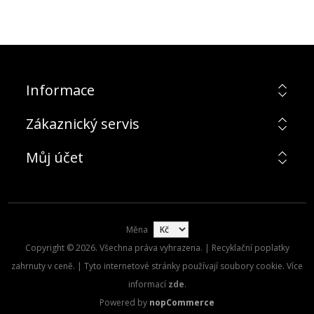
Informace
Zákaznický servis
Můj účet
Měna
Copyright © 2026. Všechna práva vyhrazena. | Recyklační poplatky
zahrnuty v ceně. | Tyto internetové stránky používají soubory cookie. Více
informací
zde
.
Powered by
nopCommerce