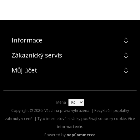
Informace
Zákaznický servis
Můj účet
Měna
Copyright © 2026. Všechna práva vyhrazena. | Recyklační poplatky
zahrnuty v ceně. | Tyto internetové stránky používají soubory cookie. Více
informací
zde
.
Powered by
nopCommerce