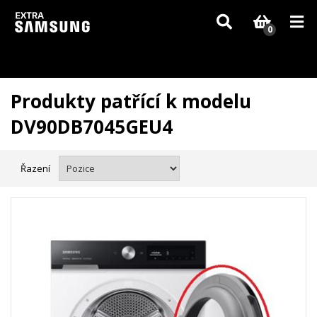
Vzhledem k aktuální situaci se může dodání dílů, které nejsou skladem,
zpozdit. Děkujeme za pochopení.
0
Produkty patřící k modelu
DV90DB7045GEU4
Řazení