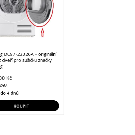
 DC97-23326A – originální
 dveří pro sušičku značky
g
00 Kč
326A
 do 4 dnů