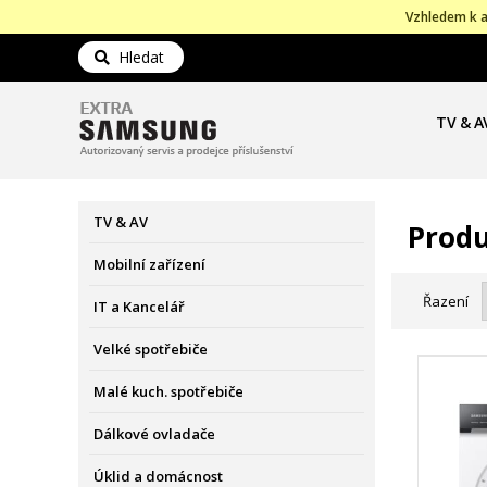
Vzhledem k a
Hledat
TV & A
TV & AV
Produ
Mobilní zařízení
Řazení
IT a Kancelář
Velké spotřebiče
Malé kuch. spotřebiče
Dálkové ovladače
Úklid a domácnost