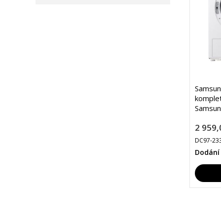
Samsung
komplet
Samsun
2 959,
DC97-23
Dodání