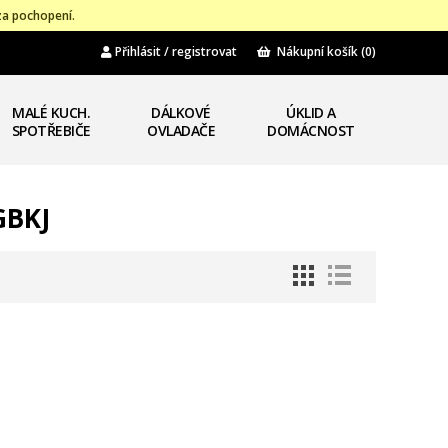
za pochopení.
Přihlásit / registrovat
Nákupní košík
(0)
MALÉ KUCH.
DÁLKOVÉ
ÚKLID A
SPOTŘEBIČE
OVLADAČE
DOMÁCNOST
GBKJ