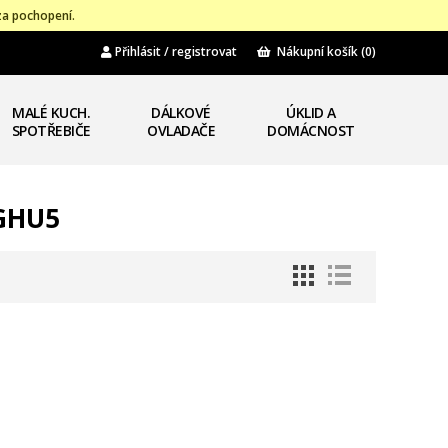
za pochopení.
Přihlásit / registrovat
Nákupní košík
(0)
MALÉ KUCH.
DÁLKOVÉ
ÚKLID A
SPOTŘEBIČE
OVLADAČE
DOMÁCNOST
5GHU5