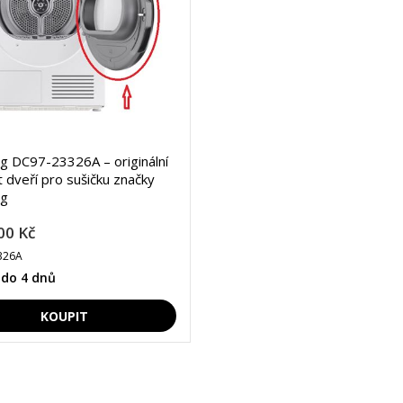
 DC97-23326A – originální
 dveří pro sušičku značky
g
00 Kč
326A
 do 4 dnů