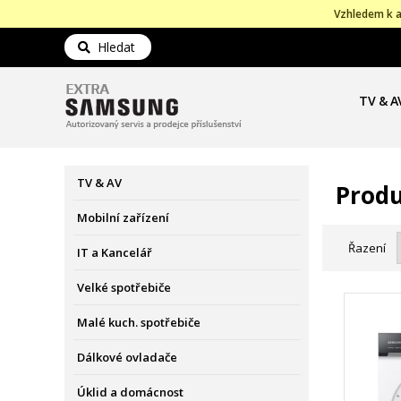
Vzhledem k a
Hledat
TV & A
TV & AV
Produ
Mobilní zařízení
Řazení
IT a Kancelář
Velké spotřebiče
Malé kuch. spotřebiče
Dálkové ovladače
Úklid a domácnost