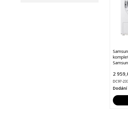
Samsung
komplet
Samsun
2 959,
DC97-23
Dodání