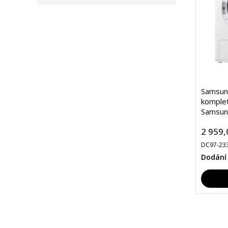
Samsung
komplet
Samsun
2 959,
DC97-23
Dodání