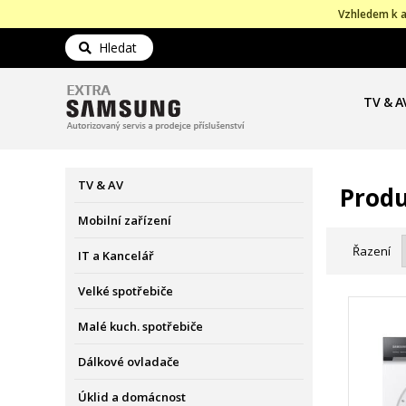
Vzhledem k a
Hledat
TV & A
TV & AV
Produ
Mobilní zařízení
Řazení
IT a Kancelář
Velké spotřebiče
Malé kuch. spotřebiče
Dálkové ovladače
Úklid a domácnost