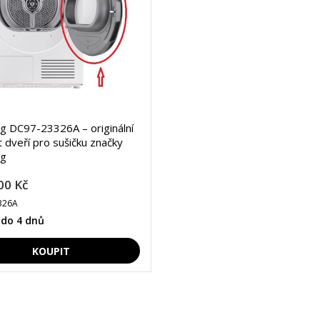
 DC97-23326A – originální
 dveří pro sušičku značky
g
00 Kč
326A
 do 4 dnů