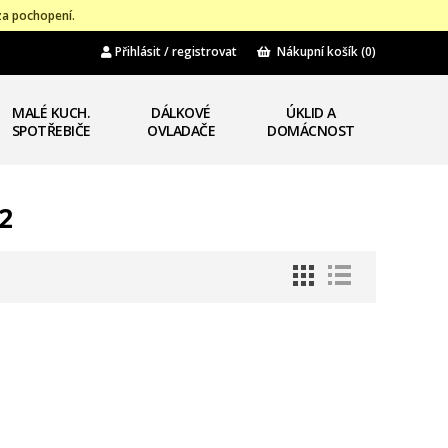
za pochopení.
Přihlásit / registrovat
Nákupní košík
(0)
MALÉ KUCH.
DÁLKOVÉ
ÚKLID A
SPOTŘEBIČE
OVLADAČE
DOMÁCNOST
2