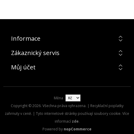
Informace
Zákaznický servis
Můj účet
Měna
Copyright © 2026. Všechna práva vyhrazena. | Recyklační poplatky
zahrnuty v ceně. | Tyto internetové stránky používají soubory cookie. Více
informací
zde
.
Powered by
nopCommerce