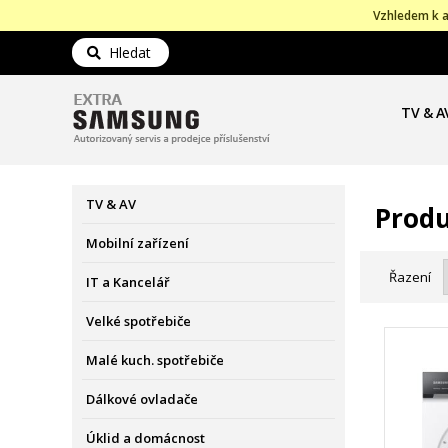
Vzhledem k a
Hledat
TV & A
TV & AV
Produ
Mobilní zařízení
Řazení
IT a Kancelář
Velké spotřebiče
Malé kuch. spotřebiče
Dálkové ovladače
Úklid a domácnost