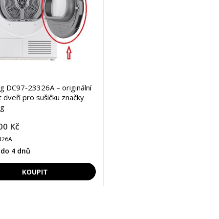
 DC97-23326A – originální
 dveří pro sušičku značky
g
00 Kč
326A
 do 4 dnů