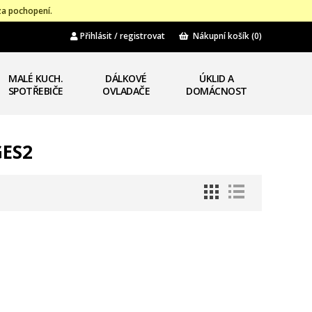
za pochopení.
Přihlásit / registrovat
Nákupní košík
(0)
MALÉ KUCH.
DÁLKOVÉ
ÚKLID A
SPOTŘEBIČE
OVLADAČE
DOMÁCNOST
GES2