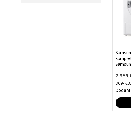
Samsung
komplet
Samsun
2 959,
DC97-23
Dodání