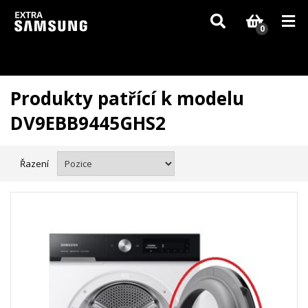
Vzhledem k aktuální situaci se může dodání dílů, které nejsou skladem,
zpozdit. Děkujeme za pochopení.
0
Produkty patřící k modelu
DV9EBB9445GHS2
Řazení