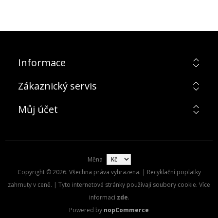
Informace
Zákaznický servis
Můj účet
Měna
Copyright © 2026. Všechna práva vyhrazena. | Recyklační poplatky
zahrnuty v ceně. | Tyto internetové stránky používají soubory cookie. Více
informací
zde
.
Powered by
nopCommerce