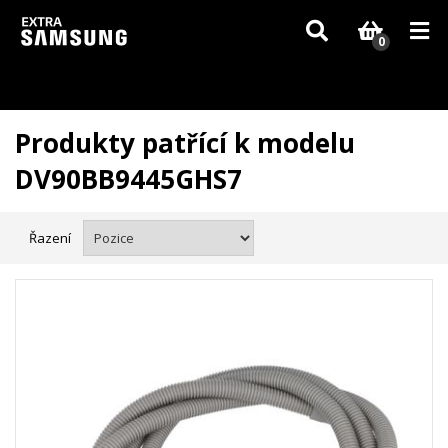
Vzhledem k aktuální situaci se může dodání dílů, které nejsou skladem,
zpozdit. Děkujeme za pochopení.
0
Produkty patřící k modelu
DV90BB9445GHS7
Řazení