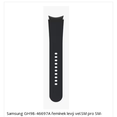
Samsung GH98-46697A řemínek levý vel.SM pro SM-