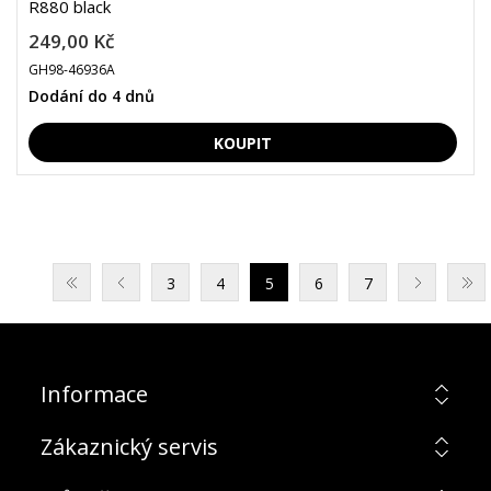
R880 black
249,00 Kč
GH98-46936A
Dodání do 4 dnů
3
4
5
6
7
Informace
Zákaznický servis