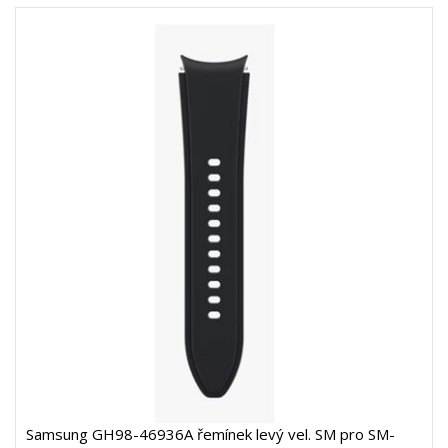
Samsung GH98-46936A řemínek levý vel. SM pro SM-