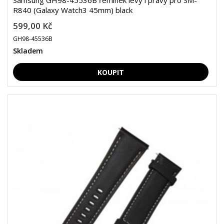
Samsung GH98-45536B řemínek levý i pravý pro SM-
R840 (Galaxy Watch3 45mm) black
599,00 Kč
GH98-45536B
Skladem