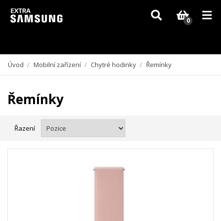
Vzhledem k aktuální situaci se může dodání dílů, které nejsou skladem,
zpozdit. Děkujeme za pochopení.
0
Úvod
/
Mobilní zařízení
/
Chytré hodinky
/
Řemínky
Řemínky
Řazení