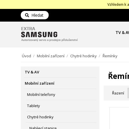
Vzhledem k a
Hledat
TV & A
Úvod
/
Mobilní zařízení
/
Chytré hodinky
/
Řemínky
TV & AV
Řemí
Mobilní zařízení
Řazení
Mobilní telefony
Tablety
Chytré hodinky
Nabíjecí stanice