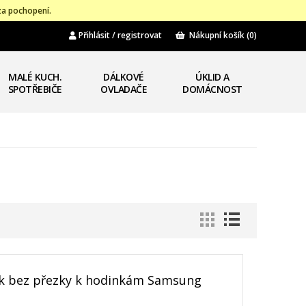
za pochopení.
Přihlásit / registrovat
Nákupní košík
(0)
MALÉ KUCH.
DÁLKOVÉ
ÚKLID A
SPOTŘEBIČE
OVLADAČE
DOMÁCNOST
k bez přezky k hodinkám Samsung