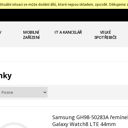
ktuální situaci se může dodání dílů, které nejsou skladem, zpozdit. Děkujeme 
V
MOBILNÍ
IT A KANCELÁŘ
VELKÉ
ZAŘÍZENÍ
SPOTŘEBIČE
nky
Samsung GH98-50283A řemíne
Galaxy Watch8 LTE 44mm