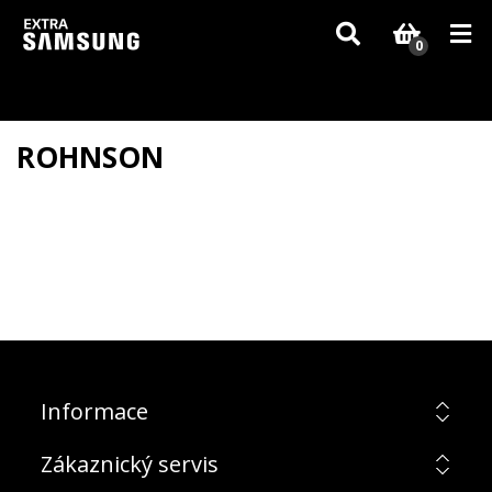
Vzhledem k aktuální situaci se může dodání dílů, které nejsou skladem,
zpozdit. Děkujeme za pochopení.
0
ROHNSON
Informace
Zákaznický servis