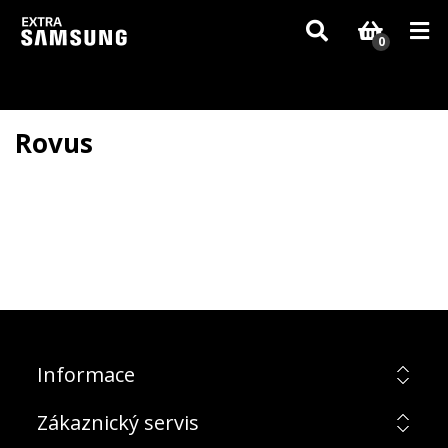
Vzhledem k aktuální situaci se může dodání dílů, které nejsou skladem,
zpozdit. Děkujeme za pochopení.
0
Rovus
Informace
Zákaznický servis