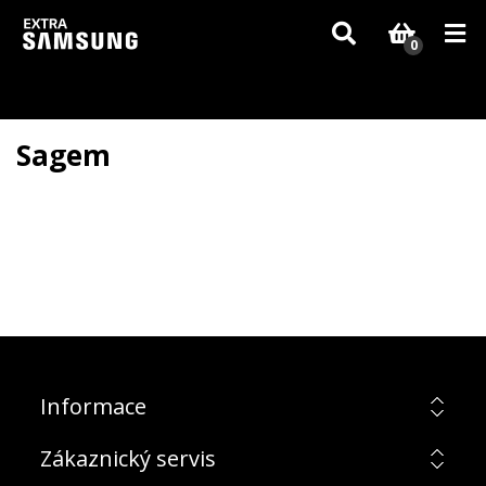
Vzhledem k aktuální situaci se může dodání dílů, které nejsou skladem,
zpozdit. Děkujeme za pochopení.
0
Sagem
Informace
Zákaznický servis