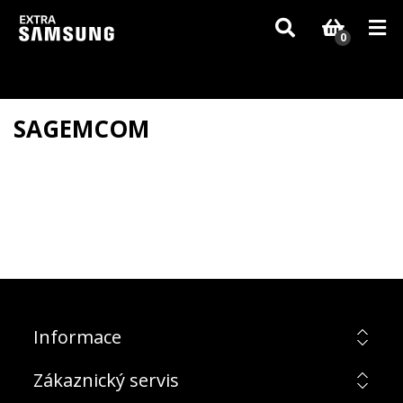
Vzhledem k aktuální situaci se může dodání dílů, které nejsou skladem,
zpozdit. Děkujeme za pochopení.
0
SAGEMCOM
Informace
Zákaznický servis