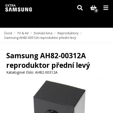
Vzhledem k aktuální situaci se může dodání dílů, které nejsou skladem,
zpozdit. Děkujeme za pochopení.
0
Úvod
/
TV & AV
/
Domácí kina
/
Reproduktory
/
Samsung AH82-00312A reproduktor přední levý
Samsung AH82-00312A
reproduktor přední levý
Katalogové číslo:
AH82-00312A