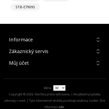
STB-E7909S
Informace
Zákaznický servis
Můj účet
Měna
Copyright © 2026. Všechna práva vyhrazena. | Recyklační poplatky
zahrnuty v ceně. | Tyto internetové stránky používají soubory cookie. Více
informací
zde
.