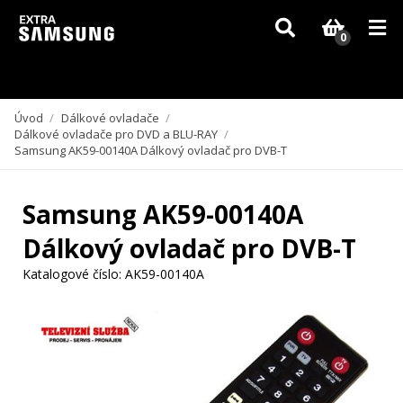
Vzhledem k aktuální situaci se může dodání dílů, které nejsou skladem,
zpozdit. Děkujeme za pochopení.
0
Úvod
/
Dálkové ovladače
/
Dálkové ovladače pro DVD a BLU-RAY
/
Samsung AK59-00140A Dálkový ovladač pro DVB-T
Samsung AK59-00140A
Dálkový ovladač pro DVB-T
Katalogové číslo:
AK59-00140A