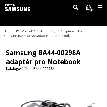
Vzhledem k aktuální situaci se může dodání dílů, které nejsou skladem,
zpozdit. Děkujeme za pochopení.
0
Úvod
/
IT a Kancelář
/
Notebooky
/
Adaptéry, zdroje
/
Samsung BA44-00298A adaptér pro Notebook
Samsung BA44-00298A
adaptér pro Notebook
Katalogové číslo:
BA44-00298A