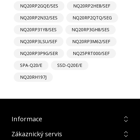
NQ20RP2GQE/SES
NQ20RP2HE8/SEF
NQ20RP2N32/SES
NQ20RP2QTQ/SEG
NQ20RP31Y8/SES
NQ20RP3GH8/SES
NQ20RP3LSU/SEF
NQ20RP3M62/SEF
NQ20RP3P9G/SER
NQ25PRT000/SEF
SPA-Q20/E
SSD-Q20E/E
NQ20RH197J
Informace
Zákaznický servis