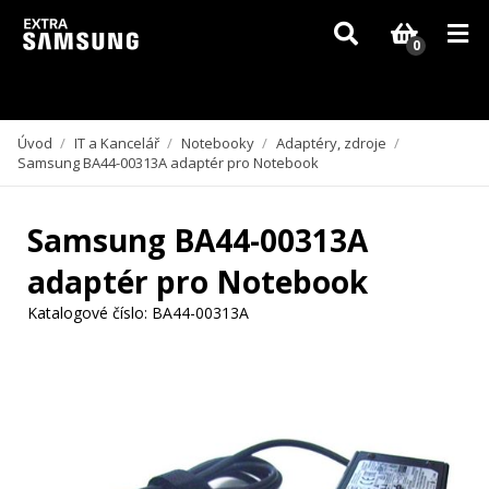
Vzhledem k aktuální situaci se může dodání dílů, které nejsou skladem,
zpozdit. Děkujeme za pochopení.
0
Úvod
/
IT a Kancelář
/
Notebooky
/
Adaptéry, zdroje
/
Samsung BA44-00313A adaptér pro Notebook
Samsung BA44-00313A
adaptér pro Notebook
Katalogové číslo:
BA44-00313A