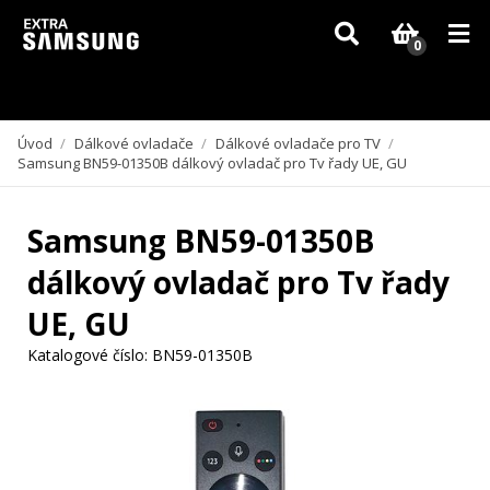
Vzhledem k aktuální situaci se může dodání dílů, které nejsou skladem,
zpozdit. Děkujeme za pochopení.
0
Úvod
/
Dálkové ovladače
/
Dálkové ovladače pro TV
/
Samsung BN59-01350B dálkový ovladač pro Tv řady UE, GU
Samsung BN59-01350B
dálkový ovladač pro Tv řady
UE, GU
Katalogové číslo:
BN59-01350B