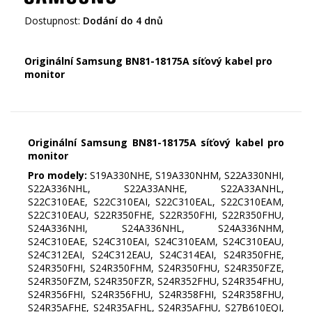
Dostupnost:
Dodání do 4 dnů
Originální Samsung BN81-18175A síťový kabel pro
monitor
Originální Samsung BN81-18175A síťový kabel pro
monitor
Pro modely:
S19A330NHE, S19A330NHM, S22A330NHI,
S22A336NHL, S22A33ANHE, S22A33ANHL,
S22C310EAE, S22C310EAI, S22C310EAL, S22C310EAM,
S22C310EAU, S22R350FHE, S22R350FHI, S22R350FHU,
S24A336NHI, S24A336NHL, S24A336NHM,
S24C310EAE, S24C310EAI, S24C310EAM, S24C310EAU,
S24C312EAI, S24C312EAU, S24C314EAI, S24R350FHE,
S24R350FHI, S24R350FHM, S24R350FHU, S24R350FZE,
S24R350FZM, S24R350FZR, S24R352FHU, S24R354FHU,
S24R356FHI, S24R356FHU, S24R358FHI, S24R358FHU,
S24R35AFHE, S24R35AFHL, S24R35AFHU, S27B610EQI,