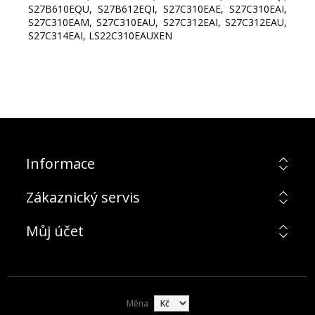
S27B610EQU, S27B612EQI, S27C310EAE, S27C310EAI,
S27C310EAM, S27C310EAU, S27C312EAI, S27C312EAU,
S27C314EAI, LS22C310EAUXEN
Informace
Zákaznický servis
Můj účet
Měna