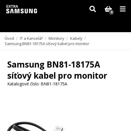
Vzhledem k aktuální situaci se může dodání dílů, které nejsou skladem,
zpozdit. Děkujeme za pochopení.
0
Úvod
/
IT a Kancelář
/
Monitory
/
Kabely
/
Samsung BN81-18175A síťový kabel pro monitor
Samsung BN81-18175A
síťový kabel pro monitor
Katalogové číslo:
BN81-18175A