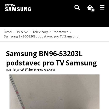
Vzhledem k aktuální situaci se může dodání dílů, které nejsou skladem,
zpozdit. Děkujeme za pochopení.
0
Úvod
/
TV & AV
/
Televizory
/
Podstavce
/
Samsung BN96-53203L podstavec pro TV Samsung
Samsung BN96-53203L
podstavec pro TV Samsung
Katalogové číslo:
BN96-53203L