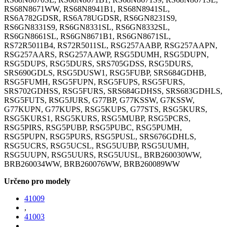
RS68N8671WW, RS68N8941B1, RS68N8941SL,
RS6A782GDSR, RS6A78UGDSR, RS6GN8231S9,
RS6GN8331S9, RS6GN8331SL, RS6GN8332SL,
RS6GN8661SL, RS6GN8671B1, RS6GN8671SL,
RS72R5011B4, RS72R5011SL, RSG257AABP, RSG257AAPN,
RSG257AARS, RSG257AAWP, RSG5DUMH, RSG5DUPN,
RSG5DUPS, RSG5DURS, SRS705GDSS, RSG5DURS,
SRS690GDLS, RSG5DUSW1, RSG5FUBP, SRS684GDHB,
RSG5FUMH, RSG5FUPN, RSG5FUPS, RSG5FURS,
SRS702GDHSS, RSG5FURS, SRS684GDHSS, SRS683GDHLS,
RSG5FUTS, RSG5JURS, G77BP, G77KSSW, G7KSSW,
G77KUPN, G77KUPS, RSG5KUPS, G77STS, RSG5KURS,
RSG5KURS1, RSG5KURS, RSG5MUBP, RSG5PCRS,
RSG5PIRS, RSG5PUBP, RSG5PUBC, RSG5PUMH,
RSG5PUPN, RSG5PURS, RSG5PUSL, SRS676GDHLS,
RSG5UCRS, RSG5UCSL, RSG5UUBP, RSG5UUMH,
RSG5UUPN, RSG5UURS, RSG5UUSL, BRB260030WW,
BRB260034WW, BRB260076WW, BRB260089WW
Určeno pro modely
41009
,
41003
,