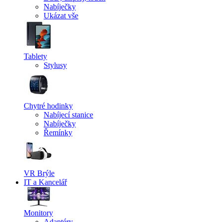
Nabíječky
Ukázat vše
Tablety
Stylusy
Chytré hodinky
Nabíjecí stanice
Nabíječky
Řemínky
VR Brýle
IT a Kancelář
Monitory
Adaptéry