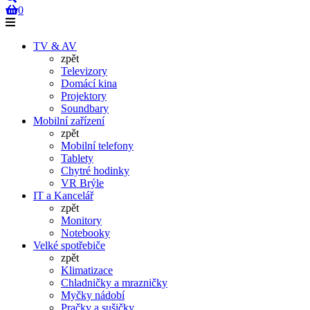
0
TV & AV
zpět
Televizory
Domácí kina
Projektory
Soundbary
Mobilní zařízení
zpět
Mobilní telefony
Tablety
Chytré hodinky
VR Brýle
IT a Kancelář
zpět
Monitory
Notebooky
Velké spotřebiče
zpět
Klimatizace
Chladničky a mrazničky
Myčky nádobí
Pračky a sušičky