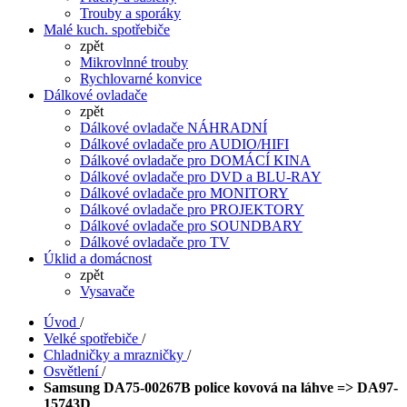
Trouby a sporáky
Malé kuch. spotřebiče
zpět
Mikrovlnné trouby
Rychlovarné konvice
Dálkové ovladače
zpět
Dálkové ovladače NÁHRADNÍ
Dálkové ovladače pro AUDIO/HIFI
Dálkové ovladače pro DOMÁCÍ KINA
Dálkové ovladače pro DVD a BLU-RAY
Dálkové ovladače pro MONITORY
Dálkové ovladače pro PROJEKTORY
Dálkové ovladače pro SOUNDBARY
Dálkové ovladače pro TV
Úklid a domácnost
zpět
Vysavače
Úvod
/
Velké spotřebiče
/
Chladničky a mrazničky
/
Osvětlení
/
Samsung DA75-00267B police kovová na láhve => DA97-
15743D