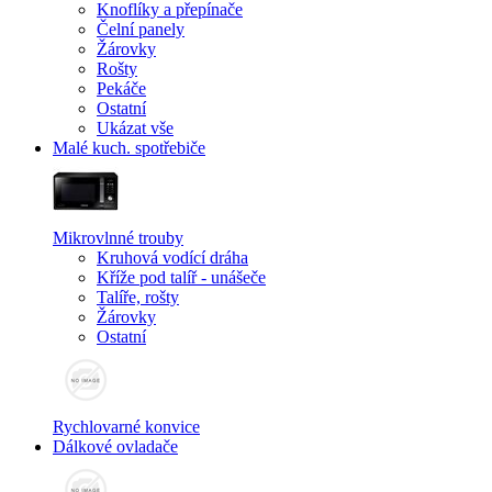
Knoflíky a přepínače
Čelní panely
Žárovky
Rošty
Pekáče
Ostatní
Ukázat vše
Malé kuch. spotřebiče
Mikrovlnné trouby
Kruhová vodící dráha
Kříže pod talíř - unášeče
Talíře, rošty
Žárovky
Ostatní
Rychlovarné konvice
Dálkové ovladače