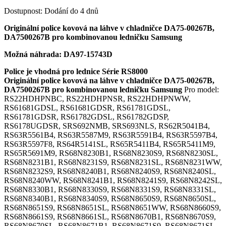
Dostupnost:
Dodání do 4 dnů
Originální police kovová na láhve v chladničce DA75-00267B,
DA7500267B
pro kombinovanou ledničku Samsung
Možná náhrada: DA97-15743D
Police je vhodná pro lednice Série RS8000
Originální police kovová na láhve v chladničce DA75-00267B,
DA7500267B
pro kombinovanou ledničku Samsung
Pro model:
RS22HDHPNBC, RS22HDHPNSR, RS22HDHPNWW,
RS61681GDSL, RS61681GDSR, RS61781GDSL,
RS61781GDSR, RS61782GDSL, RS61782GDSP,
RS6178UGDSR, SRS692NMB, SRS693NLS, RS62R5041B4,
RS63R5561B4, RS63R5587M9, RS63R5591B4, RS63R5597B4,
RS63R5597F8, RS64R5141SL, RS65R5411B4, RS65R5411M9,
RS65R5691M9, RS68N8230B1, RS68N8230S9, RS68N8230SL,
RS68N8231B1, RS68N8231S9, RS68N8231SL, RS68N8231WW,
RS68N8232S9, RS68N8240B1, RS68N8240S9, RS68N8240SL,
RS68N8240WW, RS68N8241B1, RS68N8241S9, RS68N8242SL,
RS68N8330B1, RS68N8330S9, RS68N8331S9, RS68N8331SL,
RS68N8340B1, RS68N8340S9, RS68N8650S9, RS68N8650SL,
RS68N8651S9, RS68N8651SL, RS68N8651WW, RS68N8660S9,
RS68N8661S9, RS68N8661SL, RS68N8670B1, RS68N8670S9,
RS68N8670SL, RS68N8671B1, RS68N8671S9, RS68N8671SL,