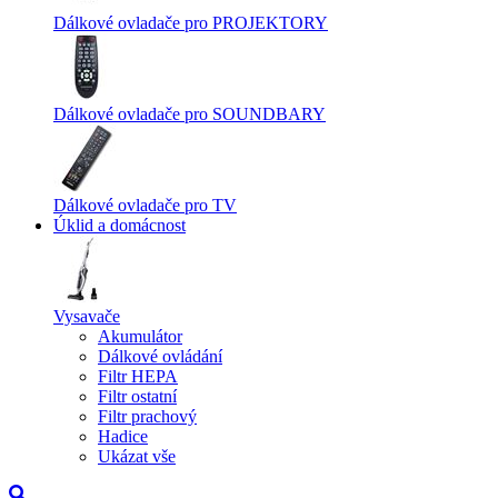
Dálkové ovladače pro PROJEKTORY
Dálkové ovladače pro SOUNDBARY
Dálkové ovladače pro TV
Úklid a domácnost
Vysavače
Akumulátor
Dálkové ovládání
Filtr HEPA
Filtr ostatní
Filtr prachový
Hadice
Ukázat vše