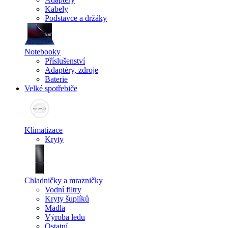
Kabely
Podstavce a držáky
Notebooky
Příslušenství
Adaptéry, zdroje
Baterie
Velké spotřebiče
Klimatizace
Kryty
Chladničky a mrazničky
Vodní filtry
Kryty šuplíků
Madla
Výroba ledu
Ostatní