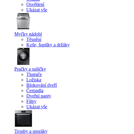
Osvětlení
Ukázat vše
Myčky nádobí
Těsnění
Koše, šuplíky a držáky
Pračky a sušičky
Tlumiče
Ložiska
Blokování dveří
Čerpadla
Dveřní panty
Filtry
Ukázat vše
Trouby a sporáky