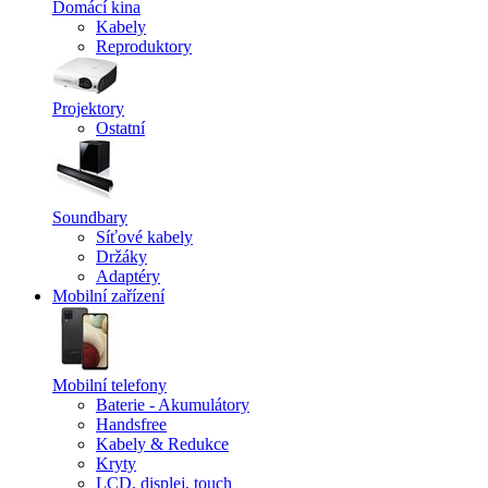
Domácí kina
Kabely
Reproduktory
Projektory
Ostatní
Soundbary
Síťové kabely
Držáky
Adaptéry
Mobilní zařízení
Mobilní telefony
Baterie - Akumulátory
Handsfree
Kabely & Redukce
Kryty
LCD, displej, touch