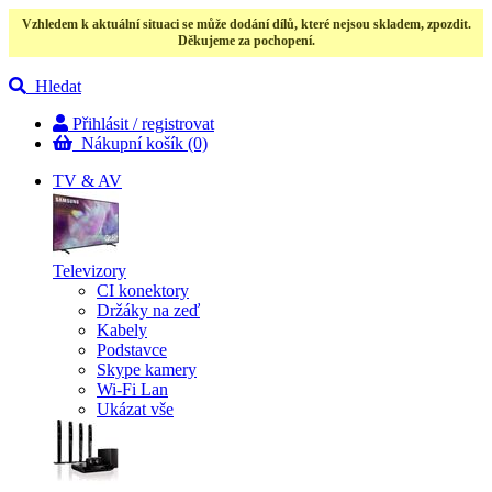
Vzhledem k aktuální situaci se může dodání dílů, které nejsou skladem, zpozdit.
Děkujeme za pochopení.
Hledat
Přihlásit / registrovat
Nákupní košík
(0)
TV & AV
Televizory
CI konektory
Držáky na zeď
Kabely
Podstavce
Skype kamery
Wi-Fi Lan
Ukázat vše