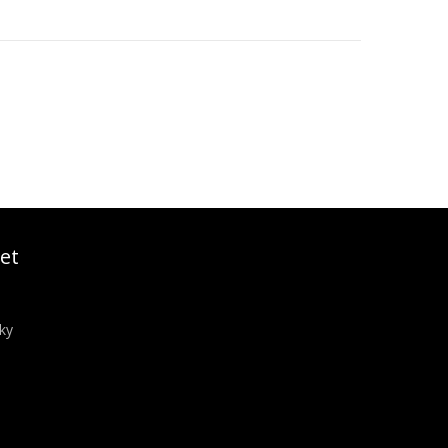
et
ky