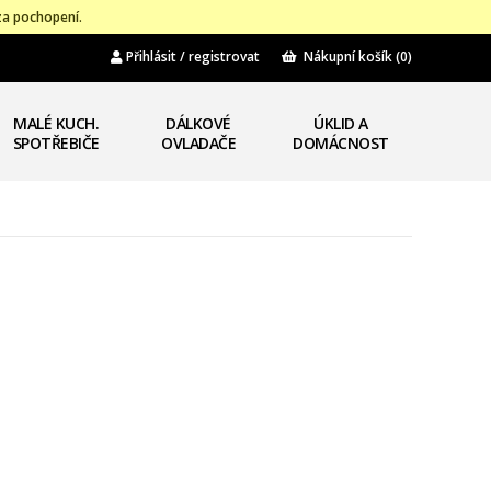
za pochopení.
Přihlásit / registrovat
Nákupní košík
(0)
MALÉ KUCH.
DÁLKOVÉ
ÚKLID A
SPOTŘEBIČE
OVLADAČE
DOMÁCNOST