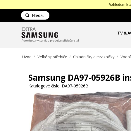
Vzhledem k a
Hledat
TV & A
Úvod
/
Velké spotřebiče
/
Chladničky a mrazničky
/
Vodní 
Samsung DA97-05926B inst
Katalogové číslo:
DA97-05926B