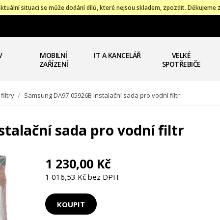
ktuální situaci se může dodání dílů, které nejsou skladem, zpozdit. Děkujeme 
V
MOBILNÍ
IT A KANCELÁŘ
VELKÉ
ZAŘÍZENÍ
SPOTŘEBIČE
filtry
/
Samsung DA97-05926B instalační sada pro vodní filtr
alační sada pro vodní filtr
1 230,00 Kč
1 016,53 Kč bez DPH