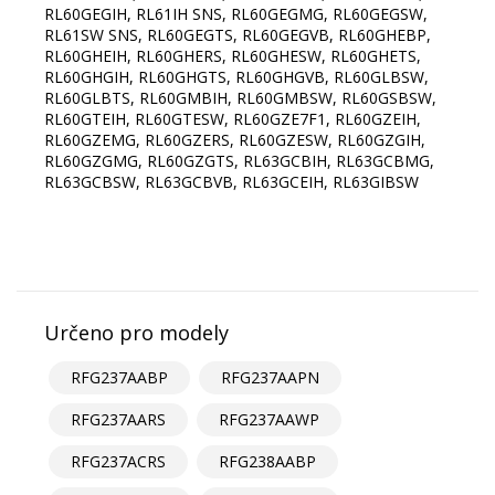
RL60GEGIH, RL61IH SNS, RL60GEGMG, RL60GEGSW,
RL61SW SNS, RL60GEGTS, RL60GEGVB, RL60GHEBP,
RL60GHEIH, RL60GHERS, RL60GHESW, RL60GHETS,
RL60GHGIH, RL60GHGTS, RL60GHGVB, RL60GLBSW,
RL60GLBTS, RL60GMBIH, RL60GMBSW, RL60GSBSW,
RL60GTEIH, RL60GTESW, RL60GZE7F1, RL60GZEIH,
RL60GZEMG, RL60GZERS, RL60GZESW, RL60GZGIH,
RL60GZGMG, RL60GZGTS, RL63GCBIH, RL63GCBMG,
RL63GCBSW, RL63GCBVB, RL63GCEIH, RL63GIBSW
Určeno pro modely
RFG237AABP
RFG237AAPN
RFG237AARS
RFG237AAWP
RFG237ACRS
RFG238AABP