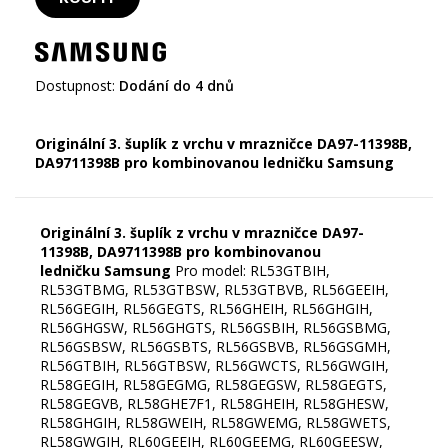
Dostupnost:
Dodání do 4 dnů
Originální 3. šuplík z vrchu v mrazničce DA97-11398B,
DA9711398B
pro kombinovanou ledničku Samsung
Originální 3. šuplík z vrchu v mrazničce DA97-
11398B,
DA9711398B
pro kombinovanou
ledničku Samsung
Pro model: RL53GTBIH,
RL53GTBMG, RL53GTBSW, RL53GTBVB, RL56GEEIH,
RL56GEGIH, RL56GEGTS, RL56GHEIH, RL56GHGIH,
RL56GHGSW, RL56GHGTS, RL56GSBIH, RL56GSBMG,
RL56GSBSW, RL56GSBTS, RL56GSBVB, RL56GSGMH,
RL56GTBIH, RL56GTBSW, RL56GWCTS, RL56GWGIH,
RL58GEGIH, RL58GEGMG, RL58GEGSW, RL58GEGTS,
RL58GEGVB, RL58GHE7F1, RL58GHEIH, RL58GHESW,
RL58GHGIH, RL58GWEIH, RL58GWEMG, RL58GWETS,
RL58GWGIH, RL60GEEIH, RL60GEEMG, RL60GEESW,