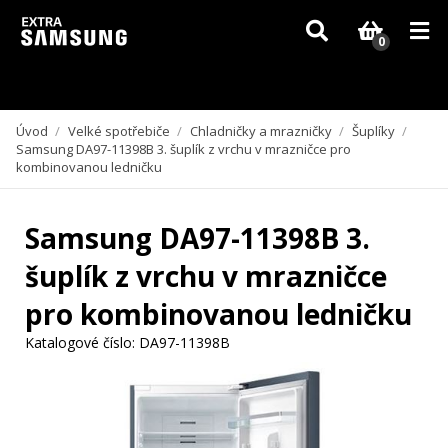
Vzhledem k aktuální situaci se může dodání dílů, které nejsou skladem,
zpozdit. Děkujeme za pochopení.
0
Úvod
/
Velké spotřebiče
/
Chladničky a mrazničky
/
Šuplíky
/
Samsung DA97-11398B 3. šuplík z vrchu v mrazničce pro
kombinovanou ledničku
Samsung DA97-11398B 3.
šuplík z vrchu v mrazničce
pro kombinovanou ledničku
Katalogové číslo:
DA97-11398B