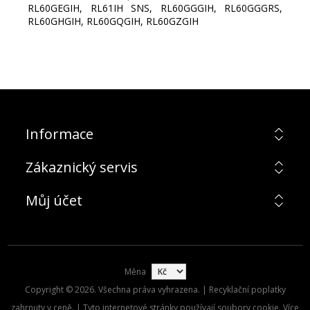
RL60GEGIH, RL61IH SNS, RL60GGGIH, RL60GGGRS,
RL60GHGIH, RL60GQGIH, RL60GZGIH
Informace
Zákaznický servis
Můj účet
Měna
Copyright © 2026. Všechna práva vyhrazena. | Recyklační poplatky
zahrnuty v ceně. | Tyto internetové stránky používají soubory cookie. Více