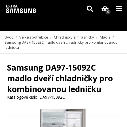
Vzhledem k aktuální situaci se může dodání dílů, které nejsou skladem,
zpozdit. Děkujeme za pochopení.
0
Úvod
/
Velké spotřebiče
/
Chladničky a mrazničky
/
Madla
/
Samsung DA97-15092C madlo dveří chladničky pro kombinovanou
ledničku
Samsung DA97-15092C
madlo dveří chladničky pro
kombinovanou ledničku
Katalogové číslo:
DA97-15092C