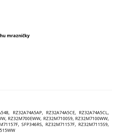
rchu mrazničky
548, RZ32A74A5AP, RZ32A74A5CE, RZ32A74A5CL,
5WW, RZ32M700EWW, RZ32M7100S9, RZ32M7100WW,
71157F, SFP346RS, RZ32M71157F, RZ32M7115S9,
7515WW