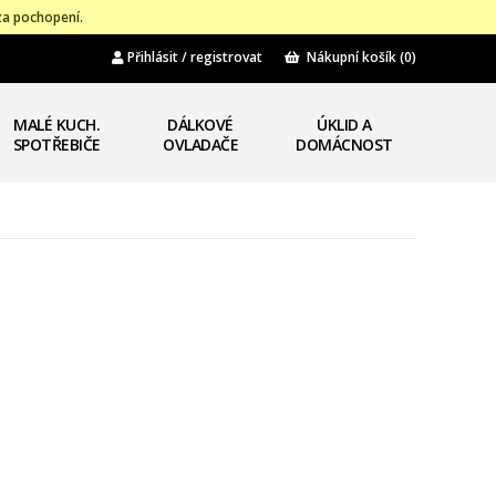
za pochopení.
Přihlásit / registrovat
Nákupní košík
(0)
MALÉ KUCH.
DÁLKOVÉ
ÚKLID A
SPOTŘEBIČE
OVLADAČE
DOMÁCNOST