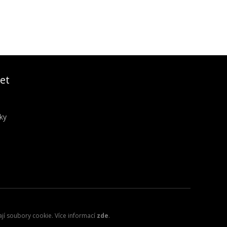
et
ky
ají soubory cookie. Více informací
zde
.