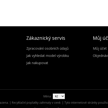
Zákaznický servis
Můj úč
Zpracování osobních údajů
Můj účet
Jak vyhledat model výrobku
Objednáv
Jak nakupovat
Měna
zena. | Recyklační poplatky zahrnuty v ceně. | Tyto internetové stránky použív