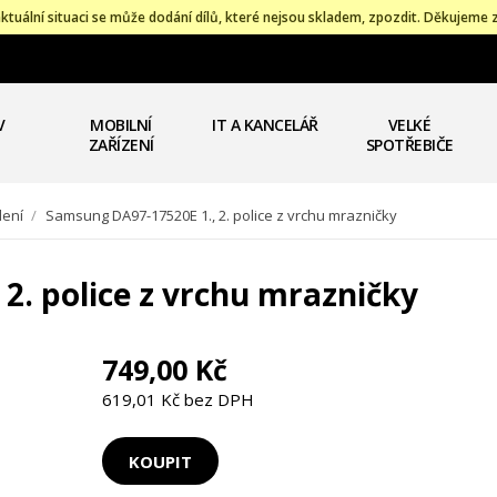
ktuální situaci se může dodání dílů, které nejsou skladem, zpozdit. Děkujeme 
V
MOBILNÍ
IT A KANCELÁŘ
VELKÉ
ZAŘÍZENÍ
SPOTŘEBIČE
lení
/
Samsung DA97-17520E 1., 2. police z vrchu mrazničky
2. police z vrchu mrazničky
749,00 Kč
619,01 Kč bez DPH