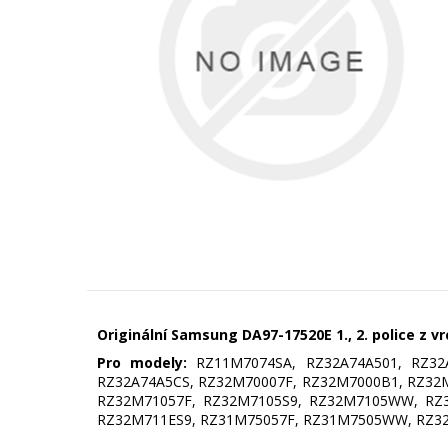
Originální Samsung DA97-17520E 1., 2. police z v
Pro modely:
RZ11M7074SA, RZ32A74A501, RZ32A
RZ32A74A5CS, RZ32M70007F, RZ32M7000B1, RZ3
RZ32M71057F, RZ32M7105S9, RZ32M7105WW, RZ3
RZ32M711ES9, RZ31M75057F, RZ31M7505WW, RZ3