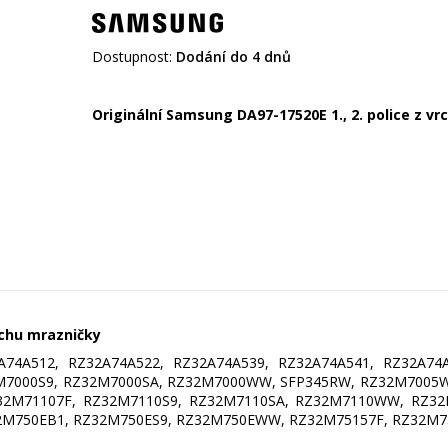
Dostupnost:
Dodání do 4 dnů
Originální Samsung DA97-17520E 1., 2. police z v
rchu mrazničky
74A512, RZ32A74A522, RZ32A74A539, RZ32A74A541, RZ32A74A
2M7000S9, RZ32M7000SA, RZ32M7000WW, SFP345RW, RZ32M700
2M71107F, RZ32M7110S9, RZ32M7110SA, RZ32M7110WW, RZ32M
2M750EB1, RZ32M750ES9, RZ32M750EWW, RZ32M75157F, RZ32M