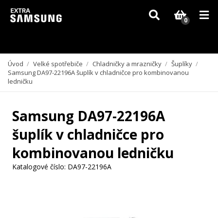
Vzhledem k aktuální situaci se může dodání dílů, které nejsou skladem,
zpozdit. Děkujeme za pochopení.
0
Úvod
/
Velké spotřebiče
/
Chladničky a mrazničky
/
Šuplíky
/
Samsung DA97-22196A šuplík v chladničce pro kombinovanou
ledničku
Samsung DA97-22196A
šuplík v chladničce pro
kombinovanou ledničku
Katalogové číslo:
DA97-22196A